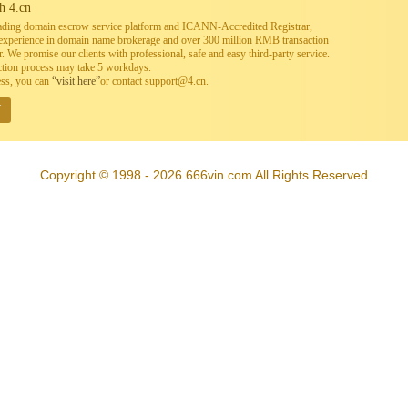
h 4.cn
leading domain escrow service platform and ICANN-Accredited Registrar,
h experience in domain name brokerage and over 300 million RMB transaction
. We promise our clients with professional, safe and easy third-party service.
ction process may take 5 workdays.
ess, you can
“visit here”
or contact support@4.cn.
W
Copyright © 1998 - 2026 666vin.com All Rights Reserved