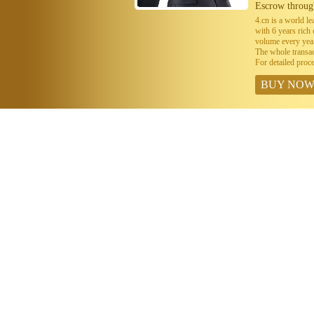
Escrow throug
4.cn is a world 
with 6 years ric
volume every year
The whole transa
For detailed proc
BUY NO