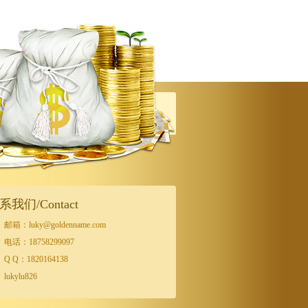
系我们/Contact
邮箱：luky@goldenname.com
电话：18758299097
Q Q：1820164138
lukylu826